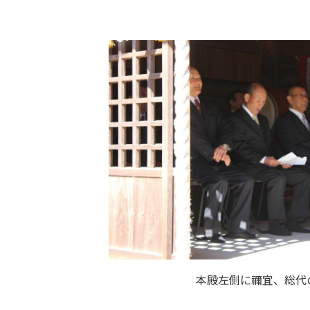
本殿左側に禰宜、総代