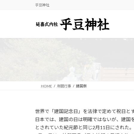
コ
ナ
乎豆神社
ン
ビ
テ
ゲ
ン
ー
ツ
シ
へ
ョ
ス
ン
キ
に
ッ
移
プ
動
HOME
年間行事
建国祭
世界で「建国記念日」を法律で定めて祝日と
日本では、建国の日は明確ではないが、建国
とされていた紀元節と同じ2月11日にされた。