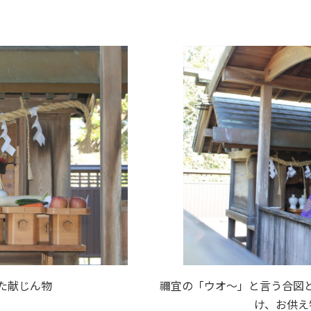
た献じん物
禰宜の「ウオ～」と言う合図
け、お供え