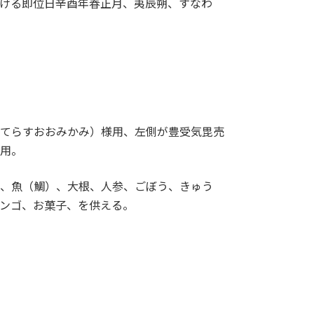
おける即位日辛酉年春正月、夷辰朔、すなわ
てらすおおみかみ）様用、左側が豊受気毘売
用。
、魚（鯛）、大根、人参、ごぼう、きゅう
ンゴ、お菓子、を供える。