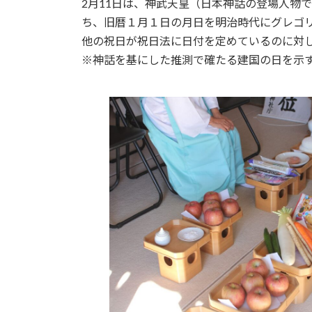
2月11日は、神武天皇（日本神話の登場人物
ち、旧暦１月１日の月日を明治時代にグレゴ
他の祝日が祝日法に日付を定めているのに対
※神話を基にした推測で確たる建国の日を示