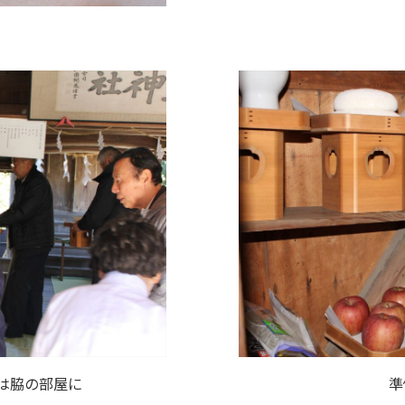
は脇の部屋に
準