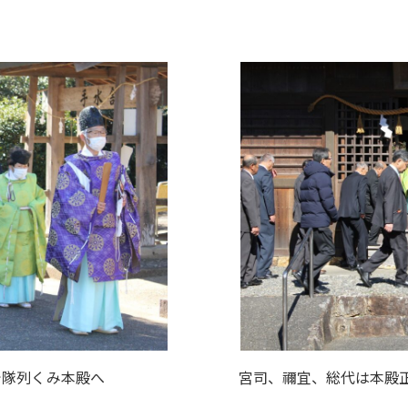
で隊列くみ本殿へ
宮司、禰宜、総代は本殿