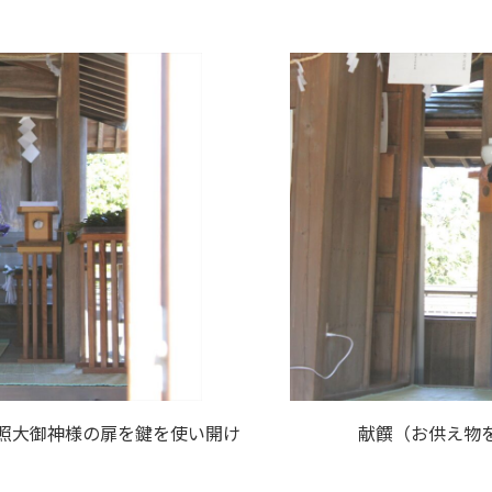
照大御神様の扉を鍵を使い開け
献饌（お供え物