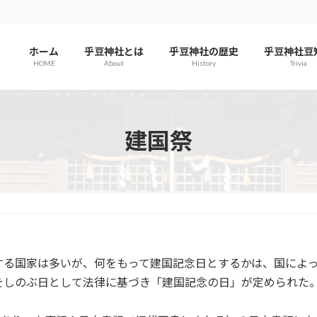
ホーム
乎豆神社とは
乎豆神社の歴史
乎豆神社豆
HOME
About
History
Trivia
建国祭
する国家は多いが、何をもって建国記念日とするかは、国によ
をしのぶ日として法律に基づき「建国記念の日」が定められた