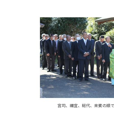
宮司、禰宜、総代、来賓の順