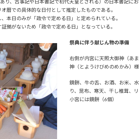
であり、古事記や日本書記で初代天皇とされる）の日本書記に
リオ暦での具体的な日付として推定したものである。
し、本日のみが「政令で定める日」と定められている。
す証拠がないため「政令で定める日」となっている。
祭典に伴う献じん物の準備
右側が内宮に天照大御神（あま
神（とようけびめのめかみ）様
鏡餅、牛の舌、お酒、お米、水
り、昆布、寒天、干し椎茸、リ
小宮には鏡餅（6個）