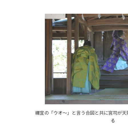
禰宜の「ウオ～」と言う合図と共に宮司が天
る