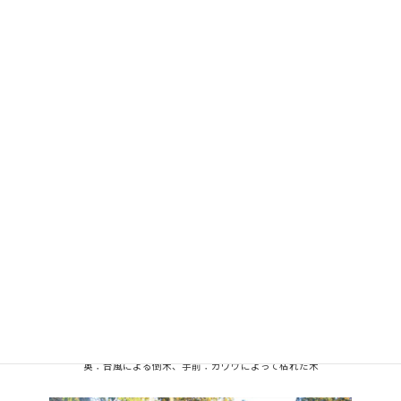
っ白になり次々に枯れてゆく運命でした。
カワウは、数百羽に増え、行政、神社庁などに駆除について相談
したが良い案はなかったが、ある情報から、金沢兼六園で有名な
『雪つり』が効果あると聞き、高所作業車で木の上からテグス、
色付きテープを四方八方に吊り下げてカワウが木に近づけない状
況を作り出した事で神社からカワウを駆除した。
奥：台風による倒木、手前：カワウによって枯れた木